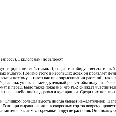
 запросу), 1 килограмм (по запросу)
 фунгицидными свойствами. Препарат ингибирует вегетативный 
овых культур. Помимо этого в небольших дозах он проявляет ф
леме и поэтому активен как при опрыскивании растений, так и п
ереллина, уменьшая междоузельный рост, чтобы получить более 
омат и перец. Было также показано, что PBZ снижает чувствител
ьное воздействие на деревья и кустарники. Среди них повышенна
. Слишком большая высота иногда бывает нежелательной. Напри
х. Если при выращивании высокорослых сортов вовремя провести
ризантемы, каланхоэ, горечавки и другие растения. Они пользу