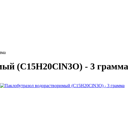
мма
мый (C15H20ClN3O) - 3 грамм