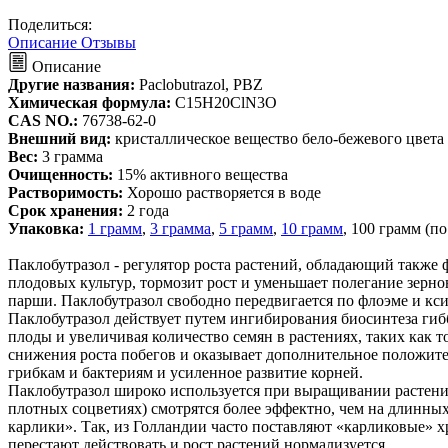
Поделиться:
Описание
Отзывы
Описание
Другие названия:
Paclobutrazol, PBZ
Химическая формула:
C15H20ClN3O
CAS NO.:
76738-62-0
Внешний вид:
кристаллическое вещество бело-бежевого цвета
Вес:
3 грамма
Очищенность:
15% активного вещества
Растворимость:
Хорошо растворяется в воде
Срок хранения:
2 года
Упаковка:
1 грамм
,
3 грамма
,
5 грамм
,
10 грамм
, 100 грамм (по
Паклобутразол - регулятор роста растений, обладающий также
плодовых культур, тормозит рост и уменьшает полегание зерн
парши. Паклобутразол свободно передвигается по флоэме и кси
Паклобутразол действует путем ингибирования биосинтеза гибб
плоды и увеличивая количество семян в растениях, таких как т
снижения роста побегов и оказывает дополнительное положител
грибкам и бактериям и усиленное развитие корней.
Паклобутразол широко используется при выращивании растений
плотных соцветиях) смотрятся более эффектно, чем на длинны
карлики». Так, из Голландии часто поставляют «карликовые» х
перестают действовать и рост растений нормализуется.