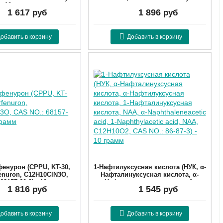
10 грамм
грамм
1 617
1 896
руб
руб
тикул:
8048389210
Артикул:
59350010
обавить в корзину
Добавить в корзину
енурон (CPPU, KT-30,
1-Нафтилуксусная кислота (НУК, α-
fenuron, C12H10ClN3O,
Нафталинуксусная кислота, α-
68157-60-8) - 10 грамм
Нафтилуксусная кислота, 1-
1 816
1 545
руб
руб
Нафталинуксусная кислота, NAA,
тикул:
6815760810
α-Naphthaleneacetic acid, 1-
Naphthylacetic acid, NAA,
C12H10O2, CAS NO.: 86-87-3) - 10
обавить в корзину
Добавить в корзину
грамм