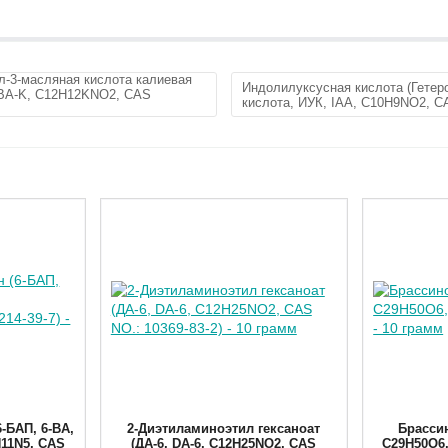
-3-масляная кислота калиевая
Индолилуксусная кислота (Гетер
 IBA-K, C12H12KNO2, CAS
кислота, ИУК, IAA, C10H9NO2, CA
-БАП, 6-BA,
2-Диэтиламиноэтил гексаноат
Брассин
H11N5, CAS
(ДА-6, DA-6, C12H25NO2, CAS
C29H50O6, 