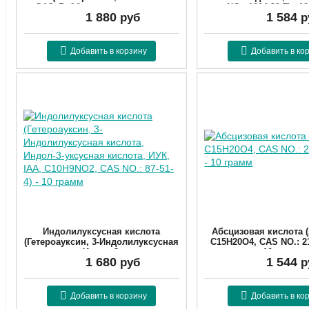
GA3, Гибберелловая кислота,
NO.: 1214-39-7) - 1
1 880
1 584
руб
р
C19H22O6, CAS NO.: 77-06-5) - 10
Артикул:
121439
грамм
Артикул:
7706510
Добавить в корзину
Добавить в ко
Индолилуксусная кислота
Абсцизовая кислота 
(Гетероауксин, 3-Индолилуксусная
C15H20O4, CAS NO.: 21
кислота, Индол-3-уксусная
10 грамм
1 680
1 544
руб
р
кислота, ИУК, IAA, C10H9NO2, CAS
Артикул:
2129329
NO.: 87-51-4) - 10 грамм
Артикул:
8751410
Добавить в корзину
Добавить в ко