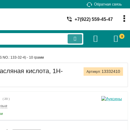
Обратная связь
+7(922) 559-45-47
0
NO.: 133-32-4) - 10 грамм
асляная кислота, 1Н-
13332410
Артикул:
(
20
)
тзыв
ии