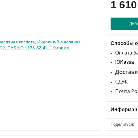
1 610
Доба
Способы о
Оплата б
ЮKassa
Доставк
СДЭК
Почта Ро
Информаци
Поделиться: