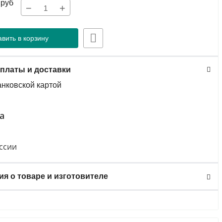
руб
−
+
вить в корзину
платы и доставки
анковской картой
а
ссии
я о товаре и изготовителе