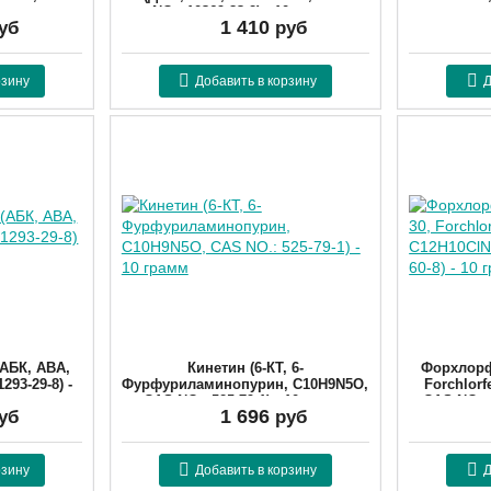
0 грамм
NO.: 10369-83-2) - 10 грамм
1 410
уб
руб
710
Артикул:
1036983210
Ар
рзину
Добавить в корзину
Д
(АБК, ABA,
Кинетин (6-КТ, 6-
Форхлорф
293-29-8) -
Фурфуриламинопурин, C10H9N5O,
Forchlor
CAS NO.: 525-79-1) - 10 грамм
CAS NO.: 
1 696
уб
руб
810
Артикул:
52579110
Ар
рзину
Добавить в корзину
Д