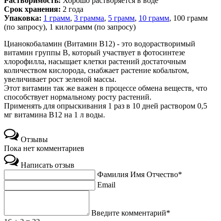
Растворимость:
Хорошо растворяется в воде
Срок хранения:
2 года
Упаковка:
1 грамм
,
3 грамма
,
5 грамм
,
10 грамм
, 100 грамм
(по запросу), 1 килограмм (по запросу)
Цианокобаламин (Витамин В12) - это водорастворимый
витамин группы В, который участвует в фотосинтезе
хлорофилла, насыщает клетки растений достаточным
количеством кислорода, снабжает растение кобальтом,
увеличивает рост зеленой массы.
Этот витамин так же важен в процессе обмена веществ, что
способствует нормальному росту растений.
Применять для опрыскивания 1 раз в 10 дней раствором 0,5
мг витамина В12 на 1 л воды.
Отзывы
Пока нет комментариев
Написать отзыв
Фамилия Имя Отчество*
Email
Введите комментарий*