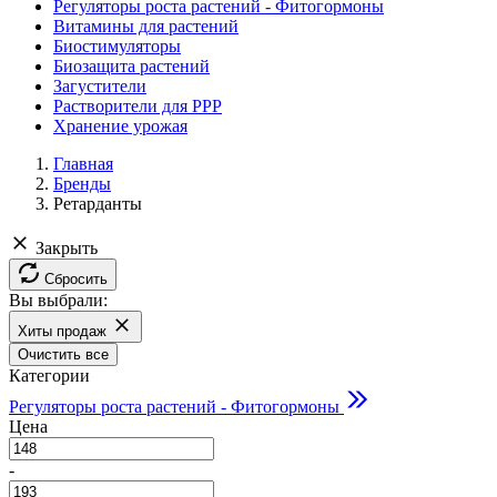
Регуляторы роста растений - Фитогормоны
Витамины для растений
Биостимуляторы
Биозащита растений
Загустители
Растворители для РРР
Хранение урожая
Главная
Бренды
Ретарданты
Закрыть
Сбросить
Вы выбрали:
Хиты продаж
Очистить все
Категории
Регуляторы роста растений - Фитогормоны
Цена
-