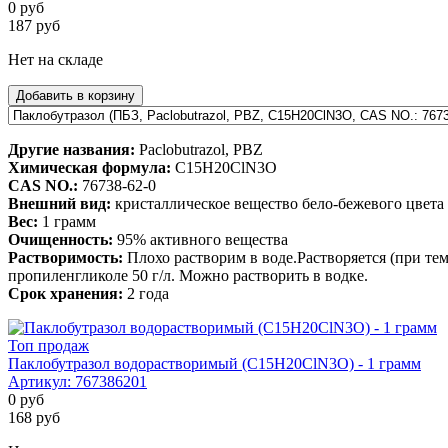
0
руб
187
руб
Нет на складе
Добавить в корзину
Другие названия:
Paclobutrazol, PBZ
Химическая формула:
C15H20ClN3O
CAS NO.:
76738-62-0
Внешний вид:
кристаллическое вещество бело-бежевого цвета
Вес:
1 грамм
Очищенность:
95% активного вещества
Растворимость:
Плохо растворим в воде.Растворяется (при темпе
пропиленгликоле 50 г/л. Можно растворить в водке.
Срок хранения:
2 года
Топ продаж
Паклобутразол водорастворимый (C15H20ClN3O) - 1 грамм
Артикул:
767386201
0
руб
168
руб