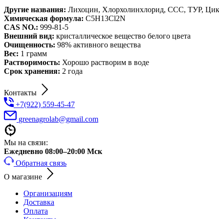
Другие названия:
Лихоцин, Хлорхолинхлорид, ССС, ТУР, Цикоц
Химическая формула:
C5H13Cl2N
CAS NO.:
999-81-5
Внешний вид:
кристаллическое вещество белого цвета
Очищенность:
98% активного вещества
Вес:
1 грамм
Растворимость:
Хорошо растворим в воде
Срок хранения:
2 года
Контакты
+7(922) 559-45-47
greenagrolab@gmail.com
Мы на связи:
Ежедневно 08:00–20:00 Мск
Обратная связь
О магазине
Организациям
Доставка
Оплата