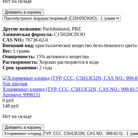
Нет на складе
Добавить в корзину
Другие названия:
Paclobutrazol, PBZ
Химическая формула:
C15H20ClN3O
CAS NO.:
76738-62-0
Внешний вид:
кристаллическое вещество бело-бежевого цвета
Вес:
1 грамм
Очищенность:
15% активного вещества
Растворимость:
Хорошо растворяется в воде
Срок хранения:
2 года
Топ продаж
Хлормекват-хлорид (ТУР, ССС, C5H13Cl2N, CAS NO.: 999-81-5)
Артикул:
9998151
0
руб
148
руб
Нет на складе
Добавить в корзину