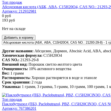
Топ продаж
Абсцизовая кислота (АБК, ABA, C15H20O4, CAS NO.: 21293-29-
Артикул:
212932981
0
руб
193
руб
Нет на складе
Добавить в корзину
Другие названия:
Абсцизин, Дормин, Abscisic Acid, ABA, abscis
Химическая формула:
C15H20O4
CAS NO.:
21293-29-8
Внешний вид:
Порошок светло-желтого цвета
Очищенность:
10% активного вещества
Вес:
1 грамм
Растворимость:
Хорошо растворяется в воде и этаноле
Срок хранения:
2 года
Упаковка:
1 грамм, 3 грамма, 5 грамм, 10 грамм, 100 грамм, 1
Топ продаж
Паклобутразол (ПБЗ, Paclobutrazol, PBZ, C15H20ClN3O, CAS NO.
Артикул:
767386201